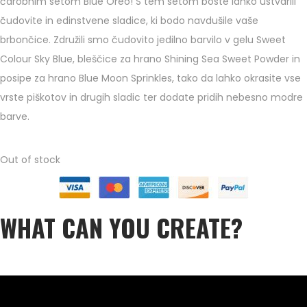
čarobnim setom Blue Oreo! S tem setom boste lahko ustvarili
čudovite in edinstvene sladice, ki bodo navdušile vaše
brbončice. Združili smo čudovito jedilno barvilo v gelu Sweet
Colour Sky Blue, bleščice za hrano Shining Sea Sweet Powder in
posipe za hrano Blue Moon Sprinkles, tako da lahko okrasite vse
vrste piškotov in drugih sladic ter dodate pridih nebesno modre
barve.
Out of stock
WHAT CAN YOU CREATE?