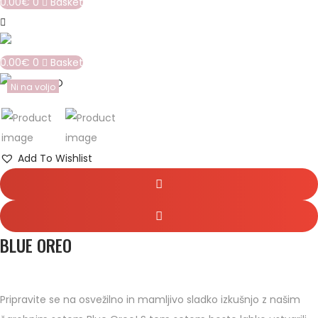
0.00
€
0
Basket
0.00
€
0
Basket
Ni na voljo
Add To Wishlist
BLUE OREO
Pripravite se na osvežilno in mamljivo sladko izkušnjo z našim