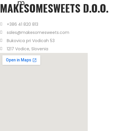
m
MAKESOMESWEETS D.O.O.
+386 41 820 813
sales@makesomesweets.com
Bukovica pri Vodicah 53
1217 Vodice, Slovenia