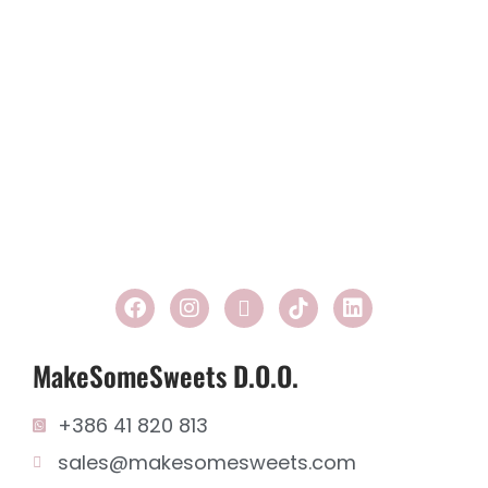
MakeSomeSweets D.o.o.
+386 41 820 813
sales@makesomesweets.com