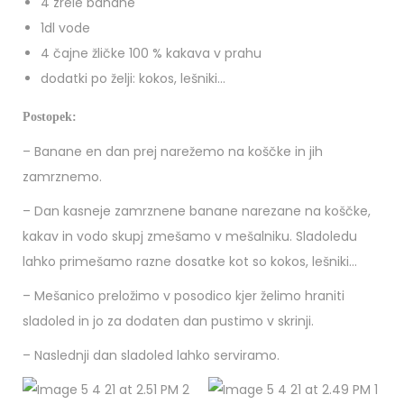
4 zrele banane
1dl vode
4 čajne žličke 100 % kakava v prahu
dodatki po želji: kokos, lešniki…
Postopek:
– Banane en dan prej narežemo na koščke in jih
zamrznemo.
– Dan kasneje zamrznene banane narezane na koščke,
kakav in vodo skupj zmešamo v mešalniku. Sladoledu
lahko primešamo razne dosatke kot so kokos, lešniki…
– Mešanico preložimo v posodico kjer želimo hraniti
sladoled in jo za dodaten dan pustimo v skrinji.
– Naslednji dan sladoled lahko serviramo.