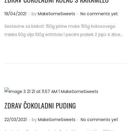
.
.
P
1
19/04/2021
by
MakeSomeSweets
No comments yet
o
9
Sestavine za biskvit: 150g pirine moke 150g kokosovega
s
/
mleka 50g olja 100g eritritola 1 pecilni prašek 2 jajci 4 žlice…
t
0
e
4
d
/
o
2
n
0
2
1
ZDRAV ČOKOLADNI PUDING
.
.
P
2
22/03/2021
by
MakeSomeSweets
No comments yet
o
2