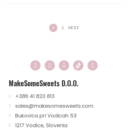
n
0
2
1
1
2
NEXT
MakeSomeSweets D.o.o.
+386 41 820 813
sales@makesomesweets.com
Bukovica pri Vodicah 53
1217 Vodice, Slovenia