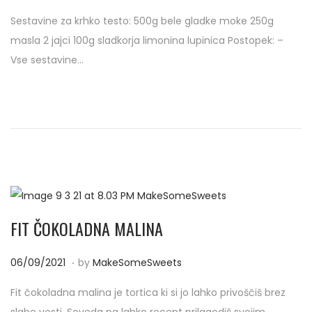
o
9
Sestavine za krhko testo: 500g bele gladke moke 250g
s
/
masla 2 jajci 100g sladkorja limonina lupinica Postopek: –
t
1
Vse sestavine…
e
0
d
/
o
2
n
0
2
1
FIT ČOKOLADNA MALINA
.
P
0
06/09/2021
by
MakeSomeSweets
o
6
Fit čokoladna malina je tortica ki si jo lahko privoščiš brez
s
/
slabe vesti. Seveda pa lahko recept prilagodiš svojim