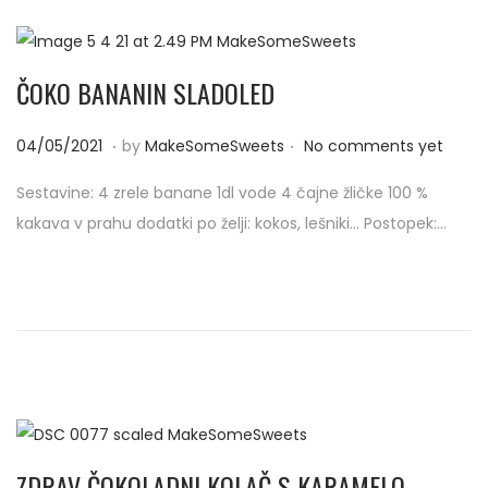
1
ČOKO BANANIN SLADOLED
.
.
P
0
04/05/2021
by
MakeSomeSweets
No comments yet
o
4
Sestavine: 4 zrele banane 1dl vode 4 čajne žličke 100 %
s
/
kakava v prahu dodatki po želji: kokos, lešniki… Postopek:…
t
0
e
5
d
/
o
2
n
0
2
1
ZDRAV ČOKOLADNI KOLAČ S KARAMELO