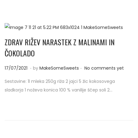
n
0
2
1
ZDRAV RIŽEV NARASTEK Z MALINAMI IN
ČOKOLADO
.
.
P
0
17/07/2021
by
MakeSomeSweets
No comments yet
o
4
Sestavine: 1l mleka 250g riža 2 jajci 5 žic kokosovega
s
/
sladkorja 1 noževa konica 100 % vanilije ščep soli 2…
t
0
e
9
d
/
o
2
n
0
2