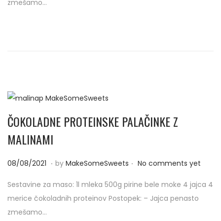
zmešamo…
e
9
d
/
o
2
n
0
2
1
ČOKOLADNE PROTEINSKE PALAČINKE Z
MALINAMI
.
.
P
0
08/08/2021
by
MakeSomeSweets
No comments yet
o
1
Sestavine za maso: 1l mleka 500g pirine bele moke 4 jajca 4
s
/
merice čokoladnih proteinov Postopek: – Jajca penasto
t
0
zmešamo…
e
9