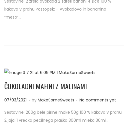
Sestavine: 2 zrela avokada 2 zdreli banani 4 žice 100 %
s
/
kakava v prahu Postopek: – Avokadovo in bananino
t
0
“meso”…
e
3
d
/
o
2
n
0
2
1
ČOKOLADNI MAFINI Z MALINAMI
.
.
P
0
07/03/2021
by
MakeSomeSweets
No comments yet
o
7
Sestavine: 200g bele pirine moke 50g 100 % kakava v prahu
s
/
2 jajci 1 vrečka pecilnega praška 300ml mleka 30ml…
t
0