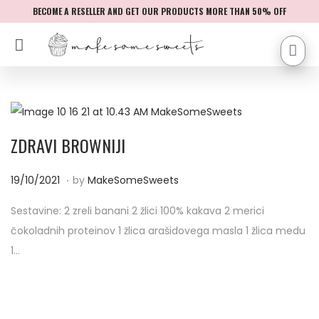
BECOME A RESELLER AND GET OUR PRODUCTS MORE THAN 50% OFF
ZDRAVI BROWNIJI
.
P
1
19/10/2021
by
MakeSomeSweets
o
9
Sestavine: 2 zreli banani 2 žlici 100% kakava 2 merici
s
/
čokoladnih proteinov 1 žlica arašidovega masla 1 žlica medu
t
1
1…
e
0
d
/
o
2
n
0