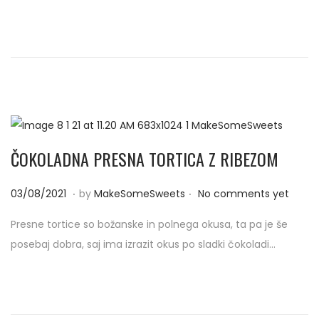
d
/
o
2
n
0
2
1
ČOKOLADNA PRESNA TORTICA Z RIBEZOM
.
.
P
0
03/08/2021
by
MakeSomeSweets
No comments yet
o
4
Presne tortice so božanske in polnega okusa, ta pa je še
s
/
posebaj dobra, saj ima izrazit okus po sladki čokoladi…
t
0
e
9
d
/
o
2