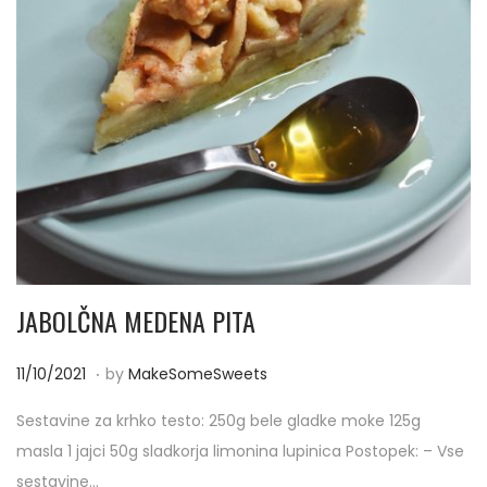
JABOLČNA MEDENA PITA
.
P
1
11/10/2021
by
MakeSomeSweets
o
1
Sestavine za krhko testo: 250g bele gladke moke 125g
s
/
masla 1 jajci 50g sladkorja limonina lupinica Postopek: – Vse
t
1
sestavine…