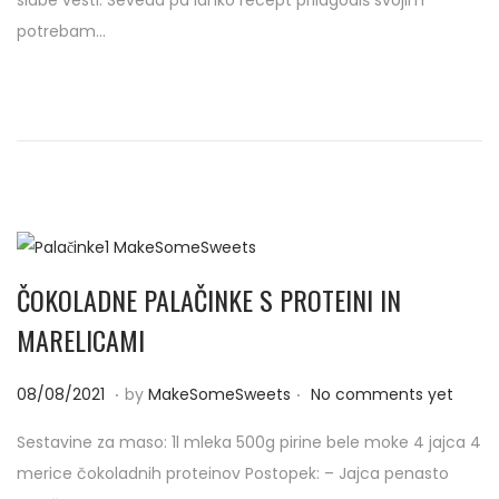
t
0
potrebam…
e
9
d
/
o
2
n
0
2
1
ČOKOLADNE PALAČINKE S PROTEINI IN
MARELICAMI
.
.
P
0
08/08/2021
by
MakeSomeSweets
No comments yet
o
1
Sestavine za maso: 1l mleka 500g pirine bele moke 4 jajca 4
s
/
merice čokoladnih proteinov Postopek: – Jajca penasto
t
0