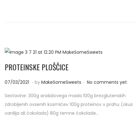
e
3
d
/
o
2
n
0
2
1
PROTEINSKE PLOŠČICE
.
.
P
0
07/03/2021
by
MakeSomeSweets
No comments yet
o
7
Sestavine: 300g arašidovega masla 100g brezglutenskih
s
/
zdrobljenih ovsenih kosmičev 100g proteinov v prahu (okus
t
0
vanilija ali čokolada) 80g temne čokolade…
e
3
d
/
o
2