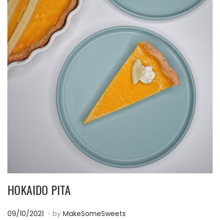
HOKAIDO PITA
.
P
0
09/10/2021
by
MakeSomeSweets